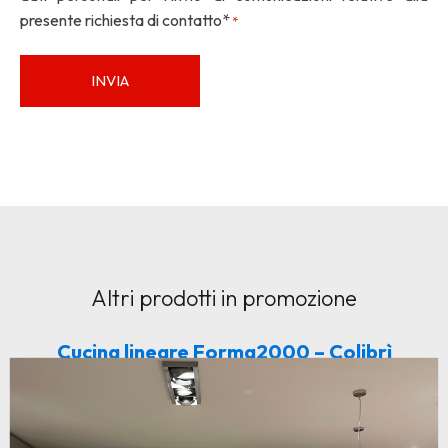
presente richiesta di contatto*
*
*
Altri prodotti in promozione
Cucina lineare Forma2000 – Colibrì